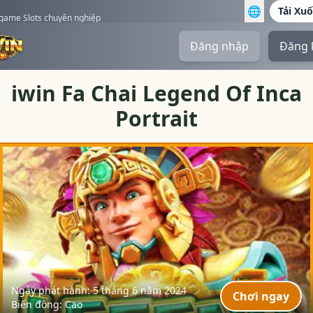
🌐
Tải Xu
game Slots chuyên nghiệp
Đăng nhập
Đăng 
iwin Fa Chai Legend Of Inca
Portrait
Ngày phát hành: 5 tháng 6 năm 2024
Chơi ngay
Biến động: Cao