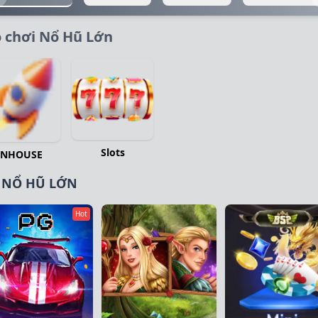
ò chơi Nổ Hũ Lớn
Slots
INHOUSE
NỔ HŨ LỚN
Hot