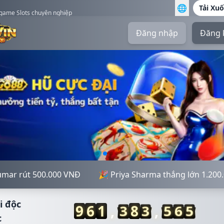
🌐
Tải Xu
game Slots chuyên nghiệp
Đăng nhập
Đăng 
VNĐ
🎉 Priya Sharma thắng lớn 1.200.000 VNĐ
⚡ Ami
i độc
9
6
1
,
3
8
3
,
5
6
5
c