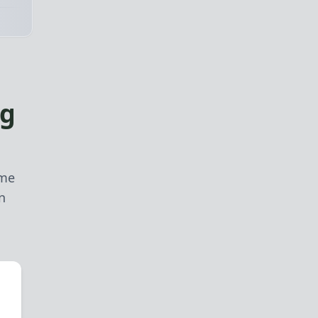
ng
ame
n