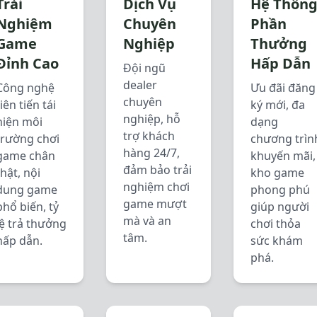
Trải
Dịch Vụ
Hệ Thốn
Nghiệm
Chuyên
Phần
Game
Nghiệp
Thưởng
Đỉnh Cao
Hấp Dẫn
Đội ngũ
dealer
Công nghệ
Ưu đãi đăng
chuyên
tiên tiến tái
ký mới, đa
nghiệp, hỗ
hiện môi
dạng
trợ khách
trường chơi
chương trìn
hàng 24/7,
game chân
khuyến mãi,
đảm bảo trải
thật, nội
kho game
nghiệm chơi
dung game
phong phú
game mượt
phổ biến, tỷ
giúp người
mà và an
lệ trả thưởng
chơi thỏa
tâm.
hấp dẫn.
sức khám
phá.